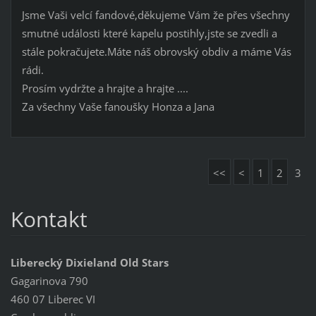
Jsme Vaši velcí fandové,děkujeme Vám že přes všechny
smutné události které kapelu postihly,jste se zvedli a
stále pokračujete.Máte náš obrovský obdiv a máme Vás
rádi.
Prosím vydržte a hrajte a hrajte ....
Za všechny Vaše fanoušky Honza a Jana
<<
<
1
2
3
Kontakt
Liberecký Dixieland Old Stars
Gagarinova 790
460 07 Liberec VI