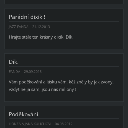
Parádní dixík !
JAZZ-FANDA
21.12.2013
Hrajte stále ten krásný dixík. Dík.
Dík.
FANDA
29.09.2013
Vám poděkování a lásku vám, kéž zněly by jak zvony,
vždyť ne já sám, jsou nás miliony !
Poděkování.
HONZA A JANA KULICHOVI
04.08.2012