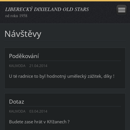
LIBERECKÝ DIXIELAND OLD STARS
od roku 1958
Návštěvy
Poděkování
KALIVODA
21.04.2014
U té radnice to byl hodnotný umělecký zážitek, díky !
Dotaz
KALIVODA
03.04.2014
Budete zase hrát v Křížanech ?