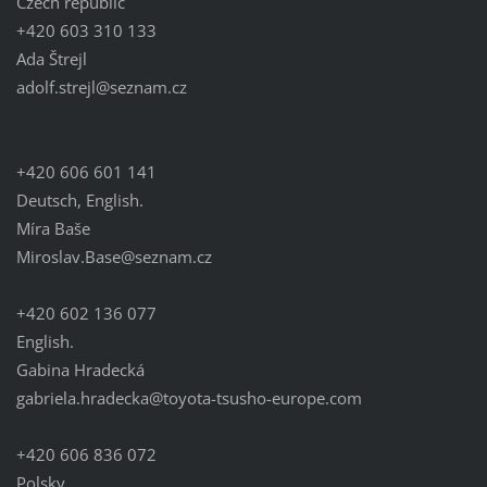
Czech republic
+420 603 310 133
Ada Štrejl
adolf.st
rejl@sez
nam.cz
+420 606 601 141
Deutsch, English.
Míra Baše
Miroslav.Base@seznam.cz
+420 602 136 077
English.
Gabina Hradecká
gabriela.hradecka@toyota-tsusho-europe.com
+420 606 836 072
Polsky.