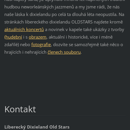
hudbou neworleánských jazzmenů a my jsme rádi, že nás
naše láska k dixielandu po celá ta dlouhá léta neopustila. Na
stránkách libereckého dixielandu OLDSTARS najdete kromě
aktuálních koncertů
a novinek v kapele také ukázky z tvorby
(hudební
i s
obrazem
, aktuální i historické, více i méně
zdařilé) nebo
fotografie
, dozvíte se samozřejmě také něco o
hrajících i nehrajících
členech souboru
.
Kontakt
Liberecký Dixieland Old Stars