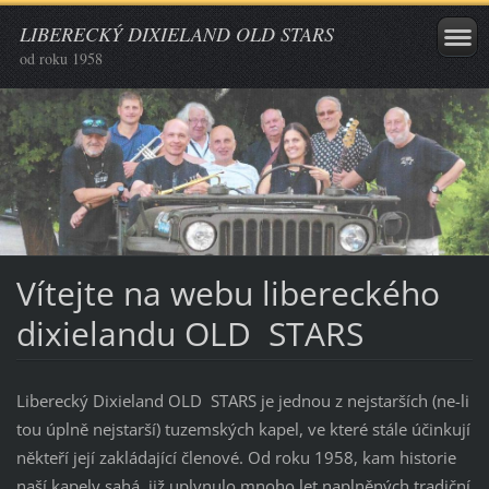
LIBERECKÝ DIXIELAND OLD STARS
od roku 1958
Vítejte na webu libereckého
dixielandu OLD STARS
Liberecký Dixieland OLD STARS je jednou z nejstarších (ne-li
tou úplně nejstarší) tuzemských kapel, ve které stále účinkují
někteří její zakládající členové. Od roku 1958, kam historie
naší kapely sahá, již uplynulo mnoho let naplněných tradiční