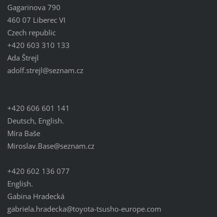
Gagarinova 790
460 07 Liberec VI
Czech republic
+420 603 310 133
Ada Štrejl
adolf.st
rejl@sez
nam.cz
+420 606 601 141
Deutsch, English.
Míra Baše
Miroslav.Base@seznam.cz
+420 602 136 077
English.
Gabina Hradecká
gabriela.hradecka@toyota-tsusho-europe.com