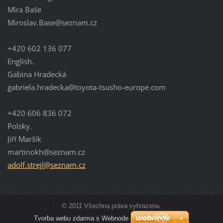
Míra Baše
Miroslav.Base@seznam.cz
+420 602 136 077
English.
Gabina Hradecká
gabriela.hradecka@toyota-tsusho-europe.com
+420 606 836 072
Polsky.
Jiří Maršík
martinokh@seznam.cz
adolf.strejl@seznam.cz
© 2011 Všechna práva vyhrazena.
Tvorba webu zdarma s Webnode