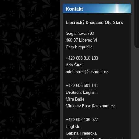
Kontakt
Liberecký Dixieland Old Stars
Gagarinova 790
460 07 Liberec VI
Czech republic
+420 603 310 133
Ada Štrejl
adolf.st
rejl@sez
nam.cz
+420 606 601 141
Deutsch, English.
Míra Baše
Miroslav.Base@seznam.cz
+420 602 136 077
English.
Gabina Hradecká