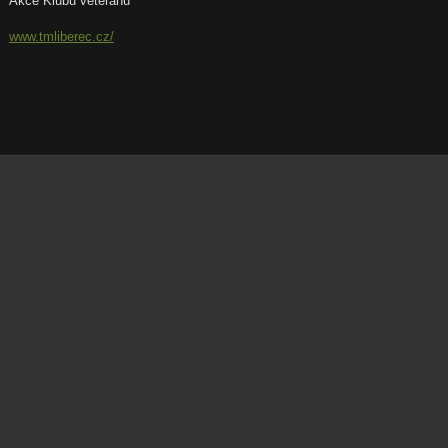
Akce Klubu veteránů
www.tmliberec.cz/