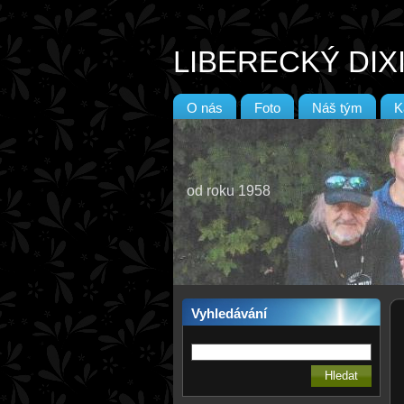
LIBERECKÝ DIX
O nás
Foto
Náš tým
K
od roku 1958
Vyhledávání